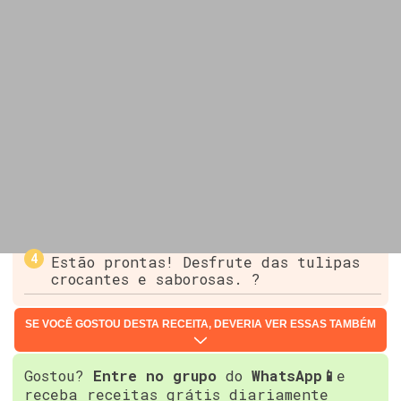
Estão prontas! Desfrute das tulipas
crocantes e saborosas. ?
SE VOCÊ GOSTOU DESTA RECEITA, DEVERIA VER ESSAS TAMBÉM
Gostou?
Entre no grupo
do
WhatsApp📱
e
receba receitas grátis diariamente