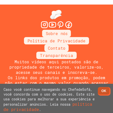
Sobre nós
Política de Privacidade
Contato
Transparência
Muitos vídeos aqui postados são de
propriedade de terceiros, valorize-os,
acesse seus canais e inscreva-se.
Os links dos produtos em promoção, podem
não estar com o mesmo valor quando acessar
o link do vendedor, por se tratar de links
Caso você continue navegando no ChefedeSofá,
OK
promocionais
você concorda com o uso de cookies. Este site
Site desenvolvido por
Pablo Santos
usa cookies para melhorar a sua experiência e
Copyright 2024 - Chef de Sofá - Todos os
política
personalizar anúncios. Leia nossa
de privacidade
direitos reservados
.