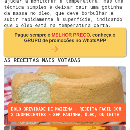
ajudar a monitorar a temperatura, mas uma
técnica simples é deixar cair uma gotinha
da massa no óleo, que deve borbulhar e
subir rapidamente à superfície, indicando
que o óleo está na temperatura certa.
Pague sempre o
MELHOR PREÇO
, conheça o
GRUPO de promoções no WhatsAPP
AS RECEITAS MAIS VOTADAS
BOLO BREVIDADE DE MAIZENA - RECEITA FÁCIL COM
3 INGREDIENTES - SEM FARINHA, ÓLEO, OU LEITE