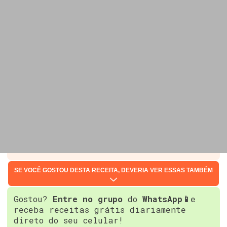
SE VOCÊ GOSTOU DESTA RECEITA, DEVERIA VER ESSAS TAMBÉM
Gostou?
Entre no grupo
do
WhatsApp📱
e
receba receitas grátis diariamente
direto do seu celular!