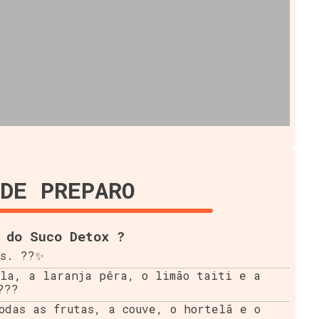
DE PREPARO
 do Suco Detox ?
es. ??✨
ala, a laranja pêra, o limão taiti e a
???
odas as frutas, a couve, o hortelã e o