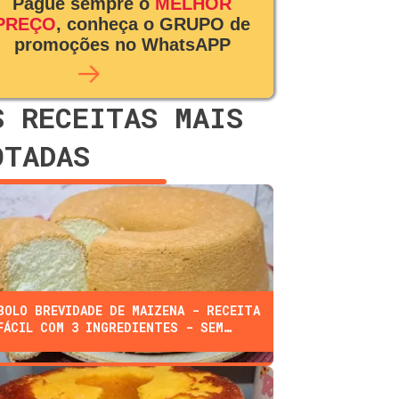
Pague sempre o
MELHOR
PREÇO
, conheça o GRUPO de
promoções no WhatsAPP
S RECEITAS MAIS
OTADAS
BOLO BREVIDADE DE MAIZENA - RECEITA
FÁCIL COM 3 INGREDIENTES - SEM
FARINHA, ÓLEO, OU LEITE