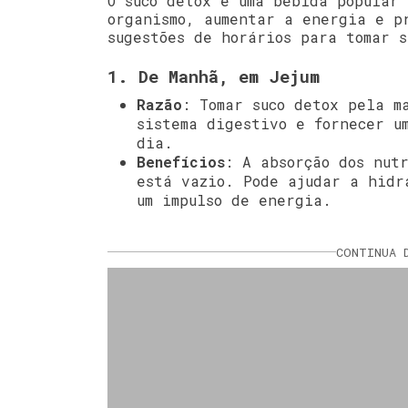
O suco detox é uma bebida popular
organismo, aumentar a energia e p
sugestões de horários para tomar s
1. De Manhã, em Jejum
Razão
: Tomar suco detox pela m
sistema digestivo e fornecer u
dia.
Benefícios
: A absorção dos nut
está vazio. Pode ajudar a hidr
um impulso de energia.
CONTINUA 