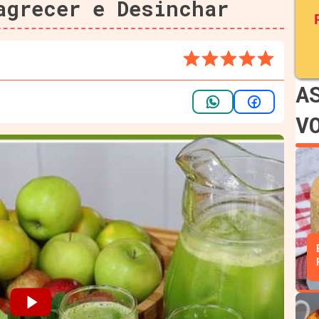
agrecer e Desinchar
A
V