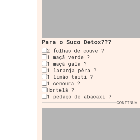
Para o Suco Detox???
2 folhas de couve ?
1 maçã verde ?
1 maçã gala ?
1 laranja pêra ?
1 limão taiti ?
1 cenoura ?
Hortelã ?
1 pedaço de abacaxi ?
CONTINUA 