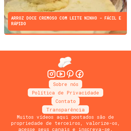
ARROZ DOCE CREMOSO COM LEITE NINHO - FÁCIL E
RÁPIDO
Sobre nós
Política de Privacidade
Contato
Transparência
Muitos vídeos aqui postados são de
propriedade de terceiros, valorize-os,
acesse seus canais e inscreva-se.