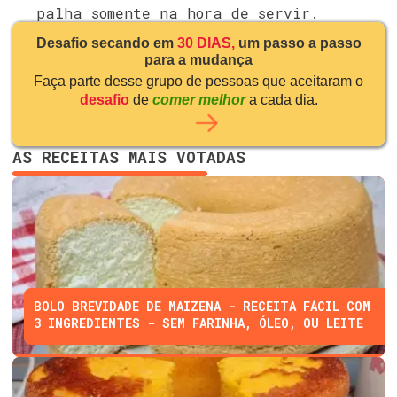
palha somente na hora de servir.
Desafio secando em
30 DIAS,
um passo a passo
para a mudança
Faça parte desse grupo de pessoas que aceitaram o
desafio
de
comer melhor
a cada dia.
AS RECEITAS MAIS VOTADAS
BOLO BREVIDADE DE MAIZENA - RECEITA FÁCIL COM
3 INGREDIENTES - SEM FARINHA, ÓLEO, OU LEITE