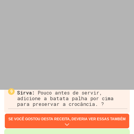
Sirva:
Pouco antes de servir,
adicione a batata palha por cima
para preservar a crocância. ?
SE VOCÊ GOSTOU DESTA RECEITA, DEVERIA VER ESSAS TAMBÉM