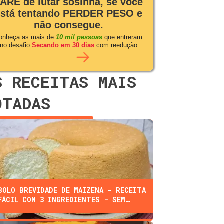
ARE de lutar sosinha, se você
está tentando PERDER PESO e
não consegue.
onheça as mais de
10 mil pessoas
que entreram
no desafio
Secando em 30 dias
com reedução
alimentar
S RECEITAS MAIS
OTADAS
BOLO BREVIDADE DE MAIZENA - RECEITA
FÁCIL COM 3 INGREDIENTES - SEM
FARINHA, ÓLEO, OU LEITE