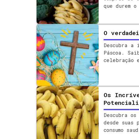
que durem o
O verdadei
Descubra a 
Páscoa. Sai
celebração 
mais!
Os Incrív
Potenciali
Descubra os
desde suas 
consumo sau