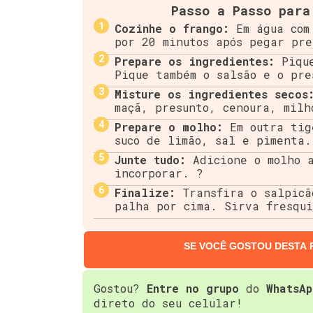
Passo a Passo para
Cozinhe o frango:
Em água com 
por 20 minutos após pegar pre
Prepare os ingredientes:
Pique
Pique também o salsão e o pre
Misture os ingredientes secos
maçã, presunto, cenoura, milh
Prepare o molho:
Em outra tig
suco de limão, sal e pimenta.
Junte tudo:
Adicione o molho a
incorporar. ?
Finalize:
Transfira o salpicã
palha por cima. Sirva fresqu
SE VOCÊ GOSTOU DESTA 
Gostou?
Entre no grupo
do
WhatsAp
direto do seu celular!