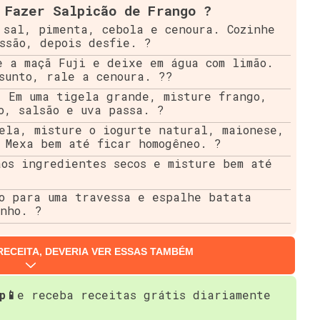
 Fazer Salpicão de Frango ?
sal, pimenta, cebola e cenoura. Cozinhe
ssão, depois desfie. ?
 a maçã Fuji e deixe em água com limão.
sunto, rale a cenoura. ??
:
Em uma tigela grande, misture frango,
o, salsão e uva passa. ?
ela, misture o iogurte natural, maionese,
 Mexa bem até ficar homogêneo. ?
os ingredientes secos e misture bem até
o para uma travessa e espalhe batata
inho. ?
RECEITA, DEVERIA VER ESSAS TAMBÉM
p📱
e receba receitas grátis diariamente