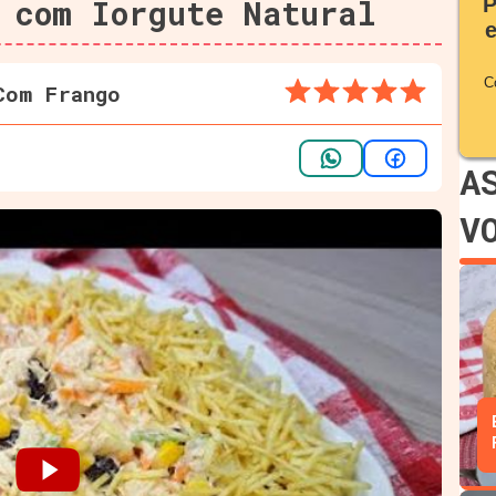
 com Iorgute Natural
P
C
Com Frango
A
V