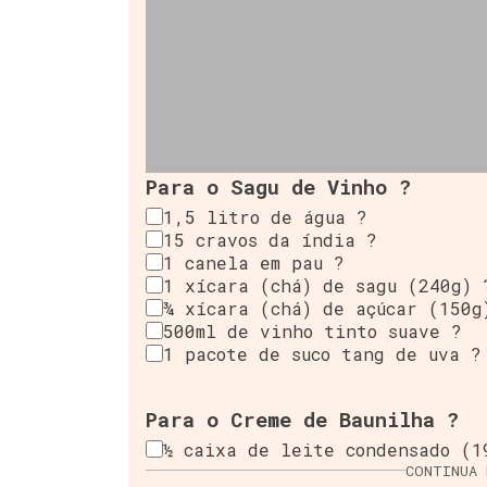
Para o Sagu de Vinho ?
1,5 litro de água ?
15 cravos da índia ?
1 canela em pau ?
1 xícara (chá) de sagu (240g) 
¾ xícara (chá) de açúcar (150g
500ml de vinho tinto suave ?
1 pacote de suco tang de uva ?
Para o Creme de Baunilha ?
½ caixa de leite condensado (1
CONTINUA 