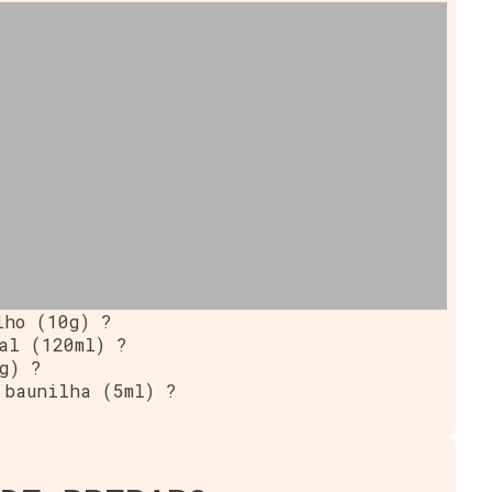
lho (10g) ?
al (120ml) ?
g) ?
 baunilha (5ml) ?