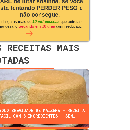
ARE de lutar sosinha, se você
está tentando PERDER PESO e
não consegue.
onheça as mais de
10 mil pessoas
que entreram
no desafio
Secando em 30 dias
com reedução
alimentar
S RECEITAS MAIS
OTADAS
BOLO BREVIDADE DE MAIZENA - RECEITA
FÁCIL COM 3 INGREDIENTES - SEM
FARINHA, ÓLEO, OU LEITE