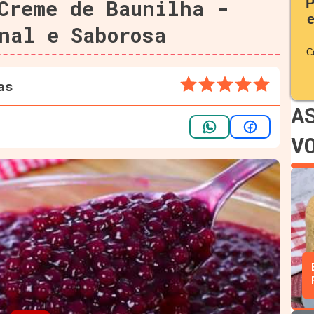
Creme de Baunilha -
P
nal e Saborosa
C
as
A
V