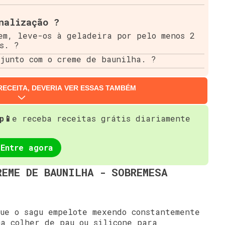
nalização ?
em, leve-os à geladeira por pelo menos 2
s. ?
junto com o creme de baunilha. ?
RECEITA, DEVERIA VER ESSAS TAMBÉM
p📱
e receba receitas grátis diariamente
Entre agora
REME DE BAUNILHA - SOBREMESA
e o sagu empelote mexendo constantemente
ma colher de pau ou silicone para