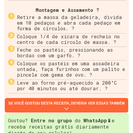
Montagem e Assamento ?
Retire a massa da geladeira, divida
em 10 pedaços e abra cada pedaço em
forma de círculos. ?
Coloque 1/4 de xícara de recheio no
centro de cada círculo de massa. ?
Feche os pastéis, pressionando as
bordas com um garfo. ?
Coloque os pastéis em uma assadeira
untada, faça furinhos com um palito e
pincele com gema de ovo. ?
Leve ao forno pré-aquecido a 200°C
por 40 minutos ou até dourar. ?
SE VOCÊ GOSTOU DESTA RECEITA, DEVERIA VER ESSAS TAMBÉM
Gostou?
Entre no grupo
do
WhatsApp📱
e
receba receitas grátis diariamente
direto do seu celular!