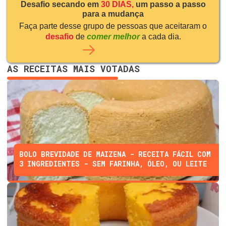
Desafio secando em
30 DIAS,
um passo a passo
para a mudança
Faça parte desse grupo de pessoas que aceitaram o
desafio
de
comer melhor
a cada dia.
AS RECEITAS MAIS VOTADAS
BOLO BREVIDADE DE MAIZENA - RECEITA FÁCIL COM
3 INGREDIENTES - SEM FARINHA, ÓLEO, OU LEITE