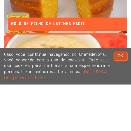
BOLO DE MILHO DE LATINHA FÁCIL
Caso você continue navegando no ChefedeSofá,
OK
você concorda com o uso de cookies. Este site
usa cookies para melhorar a sua experiência e
política
personalizar anúncios. Leia nossa
de privacidade
ARROZ DOCE SEM LEITE CONDENSADO E CREME DE
.
LEITE