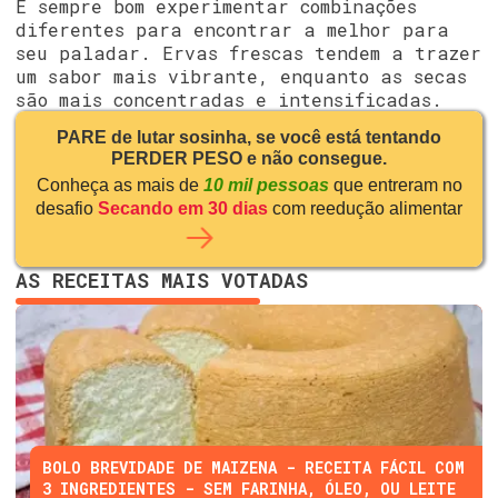
É sempre bom experimentar combinações
diferentes para encontrar a melhor para
seu paladar. Ervas frescas tendem a trazer
um sabor mais vibrante, enquanto as secas
são mais concentradas e intensificadas.
PARE de lutar sosinha, se você está tentando
PERDER PESO e não consegue.
Conheça as mais de
10 mil pessoas
que entreram no
desafio
Secando em 30 dias
com reedução alimentar
AS RECEITAS MAIS VOTADAS
BOLO BREVIDADE DE MAIZENA - RECEITA FÁCIL COM
3 INGREDIENTES - SEM FARINHA, ÓLEO, OU LEITE