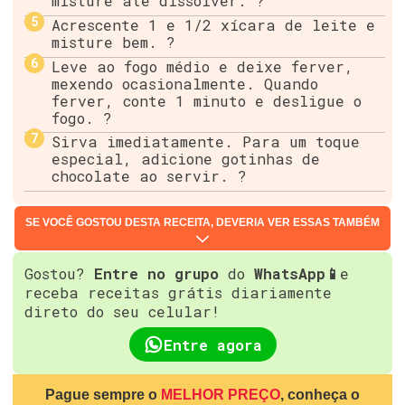
misture até dissolver. ?
Acrescente 1 e 1/2 xícara de leite e
misture bem. ?
Leve ao fogo médio e deixe ferver,
mexendo ocasionalmente. Quando
ferver, conte 1 minuto e desligue o
fogo. ?
Sirva imediatamente. Para um toque
especial, adicione gotinhas de
chocolate ao servir. ?
SE VOCÊ GOSTOU DESTA RECEITA, DEVERIA VER ESSAS TAMBÉM
Gostou?
Entre no grupo
do
WhatsApp📱
e
receba receitas grátis diariamente
direto do seu celular!
Entre agora
Pague sempre o
MELHOR PREÇO
, conheça o