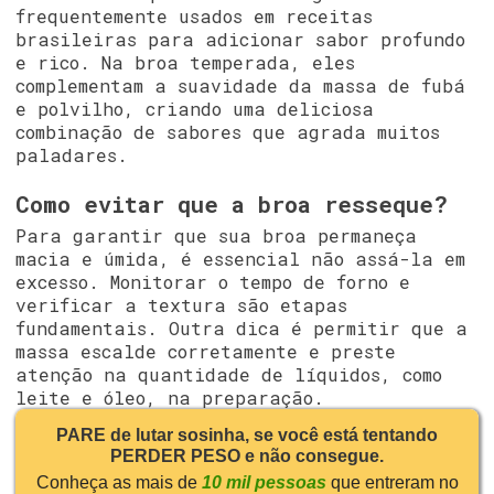
frequentemente usados em receitas
brasileiras para adicionar sabor profundo
e rico. Na broa temperada, eles
complementam a suavidade da massa de fubá
e polvilho, criando uma deliciosa
combinação de sabores que agrada muitos
paladares.
Como evitar que a broa resseque?
Para garantir que sua broa permaneça
macia e úmida, é essencial não assá-la em
excesso. Monitorar o tempo de forno e
verificar a textura são etapas
fundamentais. Outra dica é permitir que a
massa escalde corretamente e preste
atenção na quantidade de líquidos, como
leite e óleo, na preparação.
PARE de lutar sosinha, se você está tentando
PERDER PESO e não consegue.
Conheça as mais de
10 mil pessoas
que entreram no