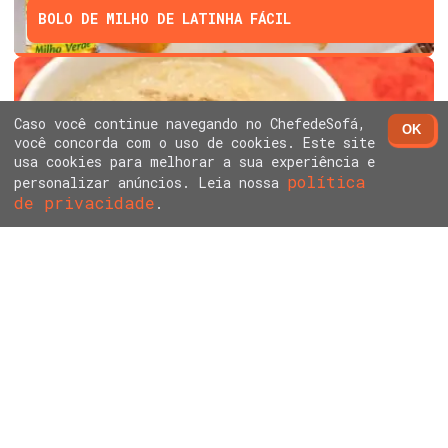
BOLO DE MILHO DE LATINHA FÁCIL
Caso você continue navegando no ChefedeSofá,
OK
você concorda com o uso de cookies. Este site
usa cookies para melhorar a sua experiência e
política
personalizar anúncios. Leia nossa
de privacidade
ARROZ DOCE SEM LEITE CONDENSADO E CREME DE
.
LEITE
ARROZ DOCE CREMOSO COM LEITE NINHO - FÁCIL E
RÁPIDO