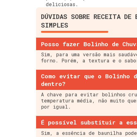
deliciosas.
DÚVIDAS SOBRE RECEITA DE 
SIMPLES
Posso fazer Bolinho de Chuv
Sim, para uma versão mais saudáv
forno. Porém, a textura e o sabo
Como evitar que o Bolinho d
dentro?
A chave para evitar bolinhos cru
temperatura média, não muito que
por igual.
É possível substituir a ess
Sim, a essência de baunilha pode