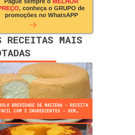
Pague sempre o
MELHOR
PREÇO
, conheça o GRUPO de
promoções no WhatsAPP
S RECEITAS MAIS
OTADAS
BOLO BREVIDADE DE MAIZENA - RECEITA
FÁCIL COM 3 INGREDIENTES - SEM
FARINHA, ÓLEO, OU LEITE