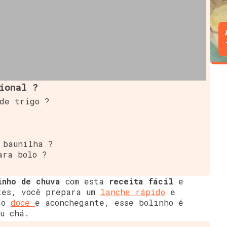
onal ?️
de trigo ?
 baunilha ?
ara bolo ?
inho de chuva
com esta
receita fácil
e
tes, você prepara um
lanche rápido
e
nto
doce
e aconchegante, esse bolinho é
ou chá.