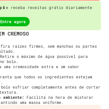
p📱
e receba receitas grátis diariamente
Entre agora
IM CREMOSO
fira raízes firmes, sem manchas ou partes
ultado.
etire o máximo de água possível para
no bolo.
 uma cremosidade extra e um sabor
anta que todos os ingredientes estejam
r.
bolo esfriar completamente antes de cortar
textura.
a ambiente:
Facilita na hora de misturar
rantindo uma massa uniforme.