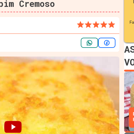
pim Cremoso
Fa
A
V