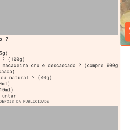
o ?
5g)
 ? (100g)
 macaxeira cru e descascado ? (compre 800g
casca)
 ou natural ? (40g)
0ml)
10ml)
 untar
DEPOIS DA PUBLICIDADE