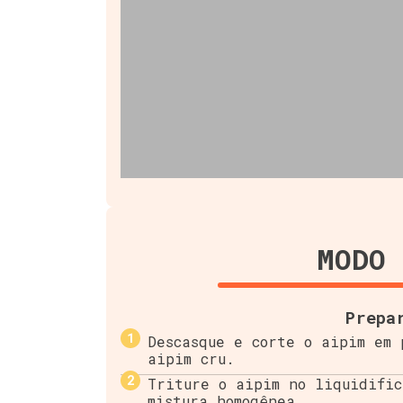
MODO 
Prepa
Descasque e corte o aipim em 
aipim cru.
Triture o aipim no liquidific
mistura homogênea.