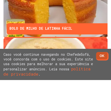
BOLO DE MILHO DE LATINHA FÁCIL
Caso você continue navegando no ChefedeSofá,
OK
você concorda com o uso de cookies. Este site
usa cookies para melhorar a sua experiência e
política
personalizar anúncios. Leia nossa
de privacidade
ARROZ DOCE SEM LEITE CONDENSADO E CREME DE
.
LEITE