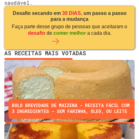
saudável.
Desafio secando em
30 DIAS,
um passo a passo
para a mudança
Faça parte desse grupo de pessoas que aceitaram o
desafio
de
comer melhor
a cada dia.
AS RECEITAS MAIS VOTADAS
BOLO BREVIDADE DE MAIZENA - RECEITA FÁCIL COM
3 INGREDIENTES - SEM FARINHA, ÓLEO, OU LEITE