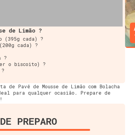
se de Limão ?
o (395g cada) ?
(200g cada) ?
a ?
er o biscoito) ?
 ?
ita de Pavê de Mousse de Limão com Bolacha
deal para qualquer ocasião. Prepare de
!
DE PREPARO