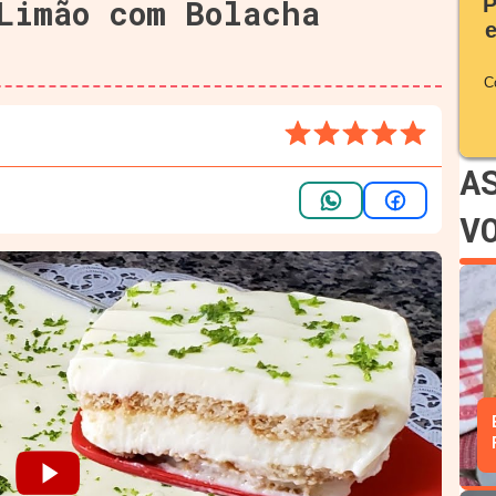
Limão com Bolacha
P
C
A
V