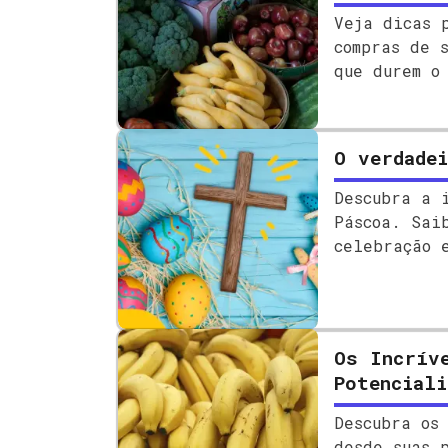
Veja dicas 
compras de 
que durem o
O verdadei
Descubra a 
Páscoa. Sai
celebração 
mais!
Os Incrív
Potenciali
Descubra os
desde suas 