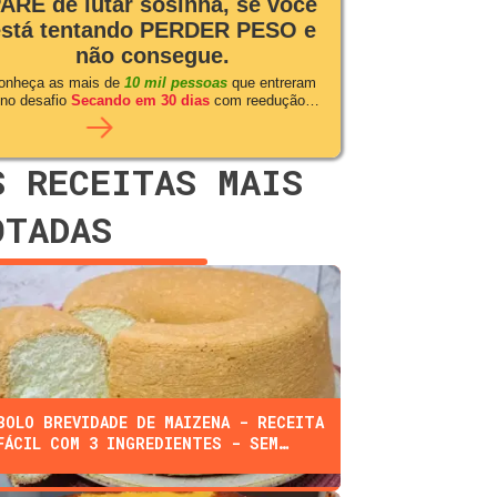
ARE de lutar sosinha, se você
está tentando PERDER PESO e
não consegue.
onheça as mais de
10 mil pessoas
que entreram
no desafio
Secando em 30 dias
com reedução
alimentar
S RECEITAS MAIS
OTADAS
BOLO BREVIDADE DE MAIZENA - RECEITA
FÁCIL COM 3 INGREDIENTES - SEM
FARINHA, ÓLEO, OU LEITE