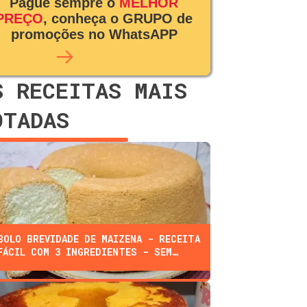
Pague sempre o
MELHOR
PREÇO
, conheça o GRUPO de
promoções no WhatsAPP
S RECEITAS MAIS
OTADAS
BOLO BREVIDADE DE MAIZENA - RECEITA
FÁCIL COM 3 INGREDIENTES - SEM
FARINHA, ÓLEO, OU LEITE