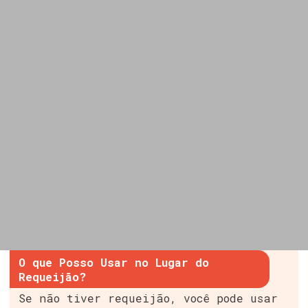
O que Posso Usar no Lugar do
Requeijão?
Se não tiver requeijão, você pode usar