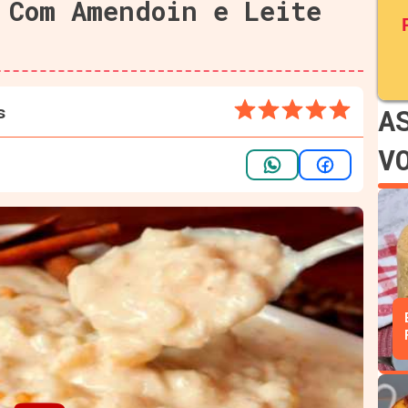
 Com Amendoin e Leite
s
A
V