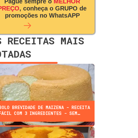
Pague sempre o
MELHOR
PREÇO
, conheça o GRUPO de
promoções no WhatsAPP
S RECEITAS MAIS
OTADAS
BOLO BREVIDADE DE MAIZENA - RECEITA
FÁCIL COM 3 INGREDIENTES - SEM
FARINHA, ÓLEO, OU LEITE