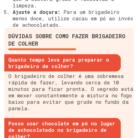
limpeza.
Ajuste a doçura:
Para um brigadeiro
menos doce, utilize cacau em pó ao invés
de achocolatado.
DÚVIDAS SOBRE COMO FAZER BRIGADEIRO
DE COLHER
Quanto tempo leva para preparar o
brigadeiro de colher?
O brigadeiro de colher é uma sobremesa
rápida de fazer, levando cerca de 10
minutos para ficar pronta. O segredo está
em mexer constantemente a mistura no fogo
baixo para evitar que grude no fundo da
panela.
Posso usar chocolate em pó no lugar
de achocolatado no brigadeiro de
colher?