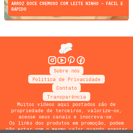
ARROZ DOCE CREMOSO COM LEITE NINHO - FÁCIL E
RÁPIDO
Sobre nós
Política de Privacidade
Contato
Transparência
Muitos vídeos aqui postados são de
propriedade de terceiros, valorize-os,
acesse seus canais e inscreva-se.
Os links dos produtos em promoção, podem
não estar com o mesmo valor quando acessar