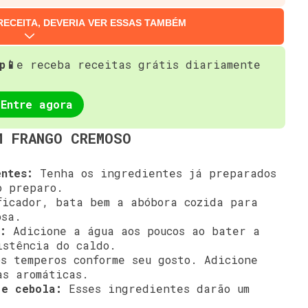
RECEITA, DEVERIA VER ESSAS TAMBÉM
p📱
e receba receitas grátis diariamente
Entre agora
M FRANGO CREMOSO
ntes:
Tenha os ingredientes já preparados
o preparo.
icador, bata bem a abóbora cozida para
osa.
:
Adicione a água aos poucos ao bater a
istência do caldo.
s temperos conforme seu gosto. Adicione
as aromáticas.
 e cebola:
Esses ingredientes darão um