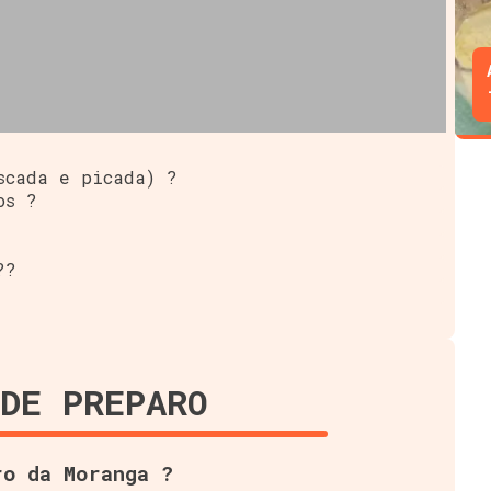
scada e picada) ?
os ?
??
DE PREPARO
ro da Moranga ?