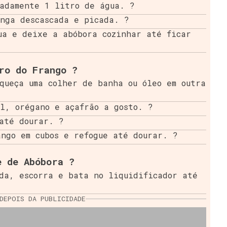
madamente 1 litro de água. ?
anga descascada e picada. ?
ua e deixe a abóbora cozinhar até ficar
ro do Frango ?
queça uma colher de banha ou óleo em outra
l, orégano e açafrão a gosto. ?
até dourar. ?
ngo em cubos e refogue até dourar. ?
e de Abóbora ?
da, escorra e bata no liquidificador até
DEPOIS DA PUBLICIDADE