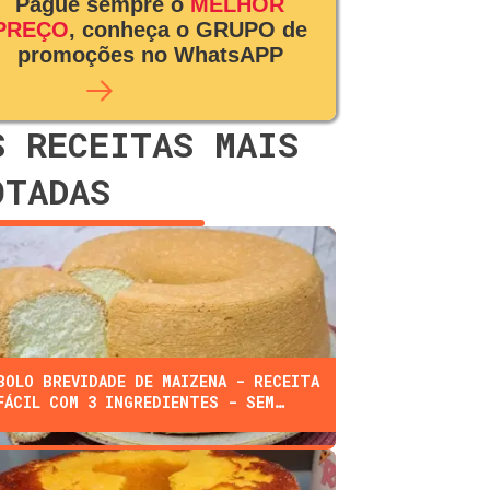
Pague sempre o
MELHOR
PREÇO
, conheça o GRUPO de
promoções no WhatsAPP
S RECEITAS MAIS
OTADAS
BOLO BREVIDADE DE MAIZENA - RECEITA
FÁCIL COM 3 INGREDIENTES - SEM
FARINHA, ÓLEO, OU LEITE