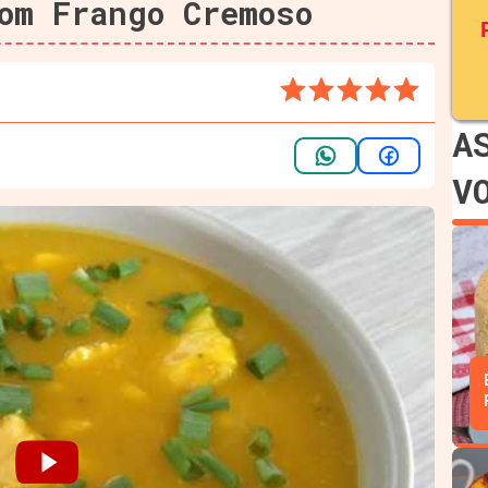
om Frango Cremoso
A
V