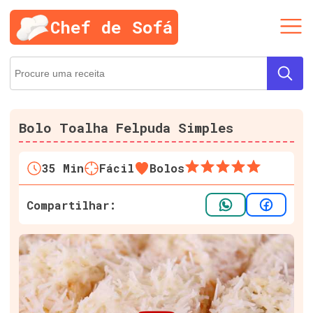
Chef de Sofá
Bolo Toalha Felpuda Simples
35
Min
Fácil
Bolos
Compartilhar: