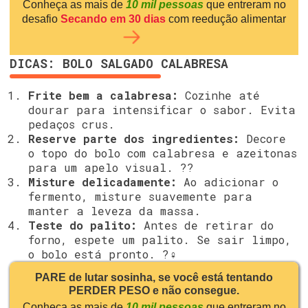
Conheça as mais de
10 mil pessoas
que entreram no
desafio
Secando em 30 dias
com reedução alimentar
DICAS: BOLO SALGADO CALABRESA
Frite bem a calabresa:
Cozinhe até
dourar para intensificar o sabor. Evita
pedaços crus.
Reserve parte dos ingredientes:
Decore
o topo do bolo com calabresa e azeitonas
para um apelo visual. ??
Misture delicadamente:
Ao adicionar o
fermento, misture suavemente para
manter a leveza da massa.
Teste do palito:
Antes de retirar do
forno, espete um palito. Se sair limpo,
o bolo está pronto. ?️‍♀️
PARE de lutar sosinha, se você está tentando
PERDER PESO e não consegue.
Conheça as mais de
10 mil pessoas
que entreram no