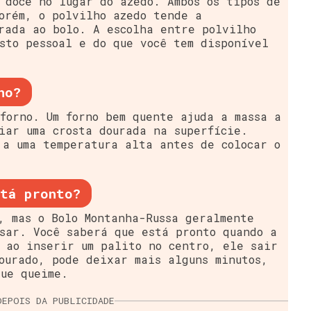
 doce no lugar do azedo. Ambos os tipos de
orém, o polvilho azedo tende a
rada ao bolo. A escolha entre polvilho
sto pessoal e do que você tem disponível
no?
forno. Um forno bem quente ajuda a massa a
iar uma crosta dourada na superfície.
 a uma temperatura alta antes de colocar o
tá pronto?
, mas o Bolo Montanha-Russa geralmente
sar. Você saberá que está pronto quando a
 ao inserir um palito no centro, ele sair
ourado, pode deixar mais alguns minutos,
ue queime.
DEPOIS DA PUBLICIDADE