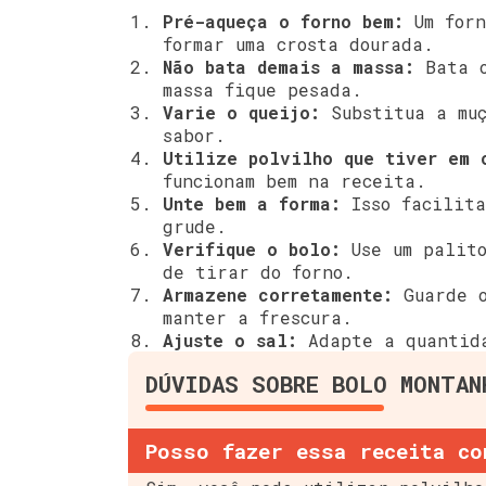
Pré-aqueça o forno bem:
Um forn
formar uma crosta dourada.
Não bata demais a massa:
Bata o
massa fique pesada.
Varie o queijo:
Substitua a muç
sabor.
Utilize polvilho que tiver em 
funcionam bem na receita.
Unte bem a forma:
Isso facilita
grude.
Verifique o bolo:
Use um palito
de tirar do forno.
Armazene corretamente:
Guarde o
manter a frescura.
Ajuste o sal:
Adapte a quantida
DÚVIDAS SOBRE BOLO MONTAN
Posso fazer essa receita co