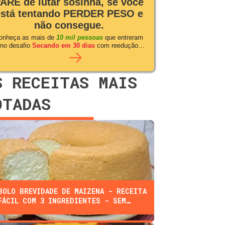
ARE de lutar sosinha, se você
está tentando PERDER PESO e
não consegue.
onheça as mais de
10 mil pessoas
que entreram
no desafio
Secando em 30 dias
com reedução
alimentar
S RECEITAS MAIS
OTADAS
BOLO BREVIDADE DE MAIZENA - RECEITA
FÁCIL COM 3 INGREDIENTES - SEM
FARINHA, ÓLEO, OU LEITE