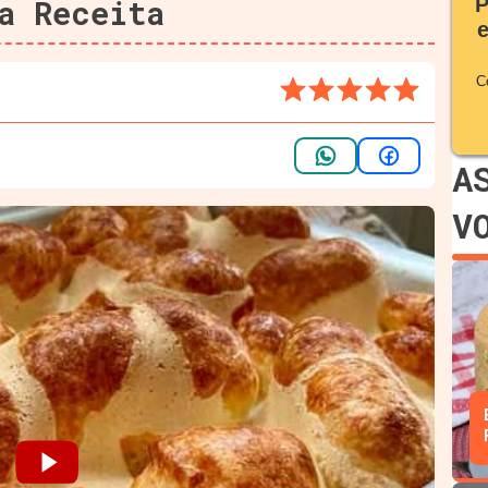
a Receita
P
C
A
V