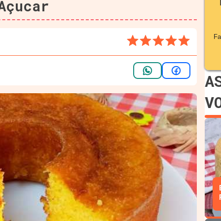
Açucar
Fa
A
V