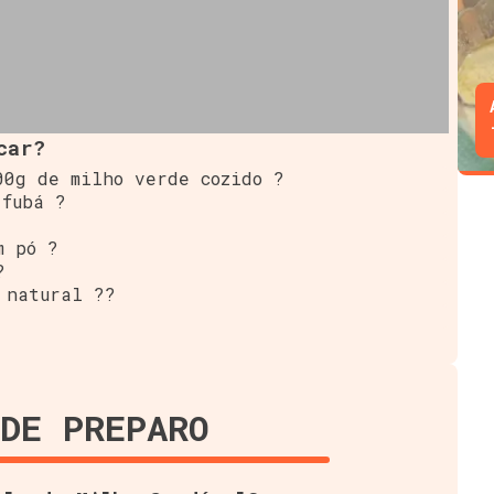
car?
00g de milho verde cozido ?
 fubá ?
m pó ?
?
 natural ??
DE PREPARO