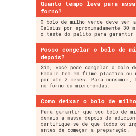
Quanto tempo leva para assa
forno?
O bolo de milho verde deve ser a
Celsius por aproximadamente 30 m
o teste do palito para garantir 
Posso congelar o bolo de mi
depois?
Sim, você pode congelar o bolo d
Embale bem em filme plástico ou 
por até 2 meses. Para consumir, 
no forno ou micro-ondas.
Como deixar o bolo de milho
Para garantir que seu bolo de mi
demais a massa depois de adicion
certifique-se de que todos os in
antes de começar a preparação.