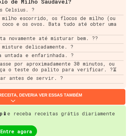
olo de Milho Saudável?
s Celsius. ?
 milho escorrido, os flocos de milho (ou
 coco e os ovos. Bata tudo até obter uma
ta novamente até misturar bem. ??
 misture delicadamente. ?
a untada e enfarinhada. ?
asse por aproximadamente 30 minutos, ou
aça o teste do palito para verificar. ?⏳
iar antes de servir. ?
RECEITA, DEVERIA VER ESSAS TAMBÉM
p📱
e receba receitas grátis diariamente
Entre agora