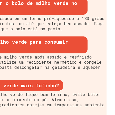
r o bolo de milho verde no
ssado em um forno pré-aquecido a 180 graus
inutos, ou até que esteja bem assado. Faça
que o bolo está no ponto.
lho verde para consumir
e milho verde após assado e resfriado.
utilize um recipiente hermético e congele
basta descongelar na geladeira e aquecer
 verde mais fofinho?
lho verde fique bem fofinho, evite bater
ar o fermento em pó. Além disso,
gredientes estejam em temperatura ambiente