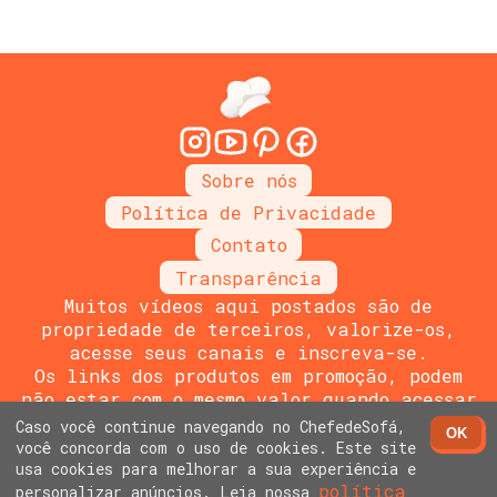
Sobre nós
Política de Privacidade
Contato
Transparência
Muitos vídeos aqui postados são de
propriedade de terceiros, valorize-os,
acesse seus canais e inscreva-se.
Os links dos produtos em promoção, podem
não estar com o mesmo valor quando acessar
o link do vendedor, por se tratar de links
Caso você continue navegando no ChefedeSofá,
OK
promocionais
você concorda com o uso de cookies. Este site
Site desenvolvido por
Pablo Santos
usa cookies para melhorar a sua experiência e
política
Copyright 2024 - Chef de Sofá - Todos os
personalizar anúncios. Leia nossa