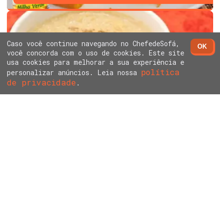
Caso você continue navegando no ChefedeSofá,
OK
você concorda com o uso de cookies. Este site
usa cookies para melhorar a sua experiência e
política
personalizar anúncios. Leia nossa
de privacidade
ARROZ DOCE SEM LEITE CONDENSADO E CREME DE
.
LEITE
ARROZ DOCE CREMOSO COM LEITE NINHO - FÁCIL E
RÁPIDO