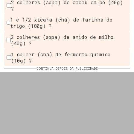
2 colheres (sopa) de cacau em pó (40g)
?
1 e 1/2 xícara (chá) de farinha de
trigo (180g) ?
2 colheres (sopa) de amido de milho
(40g) ?
1 colher (chá) de fermento químico
(10g) ?
CONTINUA DEPOIS DA PUBLICIDADE