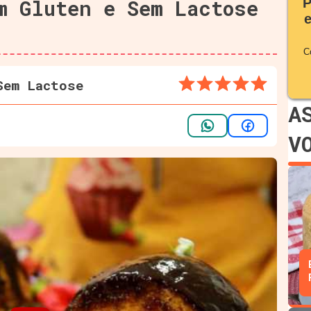
m Gluten e Sem Lactose
P
C
Sem Lactose
A
V