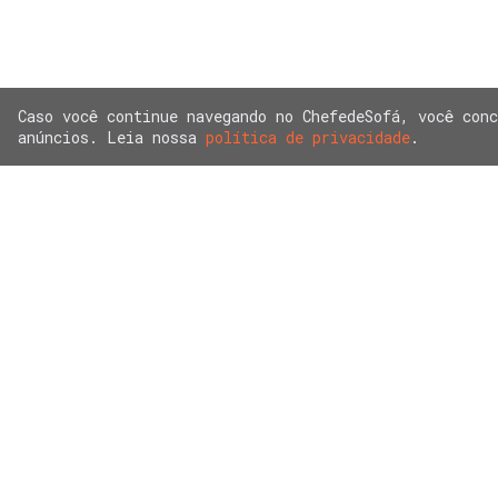
Caso você continue navegando no ChefedeSofá, você con
anúncios. Leia nossa
política de privacidade
.
Sobre nó
Muitos vídeos aqui postados sã
Os links dos produtos em promoç
Copyri