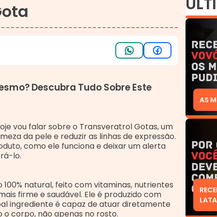
ÚLT
Gota
Mesmo? Descubra Tudo Sobre Este
AS M
oje vou falar sobre o Transveratrol Gotas, um
eza da pele e reduzir as linhas de expressão.
roduto, como ele funciona e deixar um alerta
á-lo.
100% natural, feito com vitaminas, nutrientes
RECE
mais firme e saudável. Ele é produzido com
LATA
al ingrediente é capaz de atuar diretamente
 o corpo, não apenas no rosto.