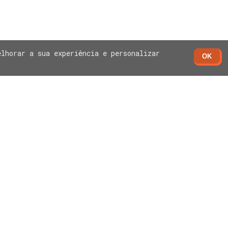
elhorar a sua experiência e personalizar
OK
parência
esse seus canais e inscreva-se.
essar o link do vendedor, por se
ervados