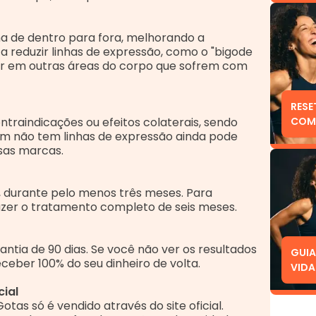
lha de dentro para fora, melhorando a
a a reduzir linhas de expressão, como o "bigode
tuar em outras áreas do corpo que sofrem com
RESE
COM 
traindicações ou efeitos colaterais, sendo
m não tem linhas de expressão ainda pode
IGOR
sas marcas.
ia, durante pelo menos três meses. Para
zer o tratamento completo de seis meses.
ntia de 90 dias. Se você não ver os resultados
GUIA
ceber 100% do seu dinheiro de volta.
VIDA
ial
tas só é vendido através do site oficial.