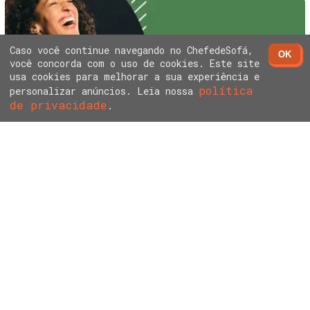
Caso você continue navegando no ChefedeSofá,
OK
você concorda com o uso de cookies. Este site
usa cookies para melhorar a sua experiência e
política
personalizar anúncios. Leia nossa
RESET VIP - TRANSFORME SUA VIDA COM O PROGRAMA
de privacidade
.
EXCLUSIVO DE IGOR CALEB
GUIA DEFINITIVO PARA UM ESTILO DE VIDA SAUDÁVEL
COM IGOR CALEB