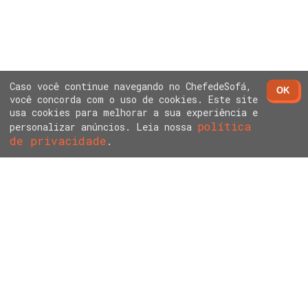
Caso você continue navegando no ChefedeSofá,
OK
você concorda com o uso de cookies. Este site
usa cookies para melhorar a sua experiência e
política
personalizar anúncios. Leia nossa
de privacidade
.
Sobre nós
Política de Privacidade
Contato